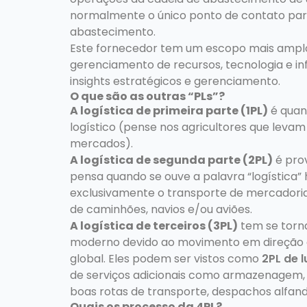
normalmente o único ponto de contato par
abastecimento.
Este fornecedor tem um escopo mais amplo
gerenciamento de recursos, tecnologia e in
insights estratégicos e gerenciamento.
O que são as outras “PLs”?
A logística de primeira parte (1PL)
é quan
logístico (pense nos agricultores que levam
mercados).
A logística de segunda parte (2PL)
é pro
pensa quando se ouve a palavra “logística
exclusivamente o transporte de mercadori
de caminhões, navios e/ou aviões.
A logística de terceiros (3PL)
tem se torn
moderno devido ao movimento em direção 
global. Eles podem ser vistos como
2PL de l
de serviços adicionais como armazenagem, s
boas rotas de transporte, despachos alfand
Quais os processo da 4PL?