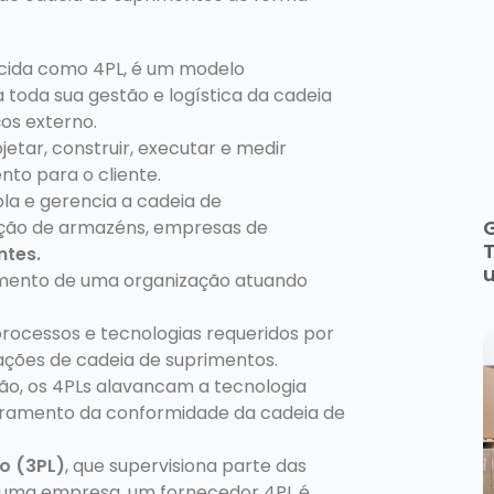
ecida como 4PL, é um modelo
 toda sua gestão e logística da cadeia
os externo.
jetar, construir, executar e medir
nto para o cliente.
la e gerencia a cadeia de
ção de armazéns, empresas de
T
ntes.
imento de uma organização atuando
processos e tecnologias requeridos por
ções de cadeia de suprimentos.
ão, os 4PLs alavancam a tecnologia
toramento da conformidade da cadeia de
o (3PL)
, que supervisiona parte das
 uma empresa, um fornecedor 4PL é