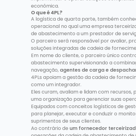
econômica.
O que é 4PL?
A logística de quarta parte, também conh
operacional no qual uma empresa terceiriza
de abastecimento a um prestador de serviç
O parceiro será responsável por avaliar, pro
soluções integradas de cadeia de fornecime
Em nome do cliente, o parceiro único contro
abastecimento supervisionando a combina
navegação,
agentes de carga e despacha
4PLs apoiam a gestão da cadeia de fornec
como um integrador.
Eles curam, avaliam e lidam com recursos, 
uma organização para gerenciar suas opera
Equipados com conceitos logísticos de gest
para planejar, executar e conduzir o moni
suprimentos de seus clientes.
Ao contrário de
um fornecedor terceirizad
operações da cadeia de abastecimento de