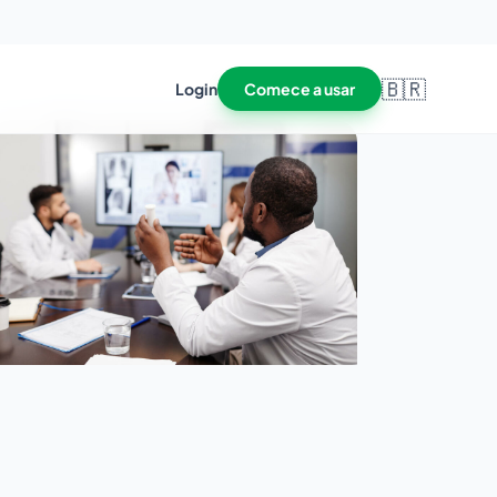
🇧🇷
Login
Comece a usar