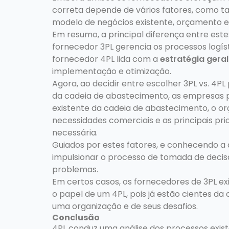
correta depende de vários fatores, como t
modelo de negócios existente, orçamento e
Em resumo, a principal diferença entre es
fornecedor 3PL gerencia os processos logí
fornecedor 4PL lida com a
estratégia gera
implementação e otimização.
Agora, ao decidir entre escolher 3PL vs. 4PL
da cadeia de abastecimento, as empresas p
existente da cadeia de abastecimento, o or
necessidades comerciais e as principais pri
necessária.
Guiados por estes fatores, e conhecendo a d
impulsionar o processo de tomada de deci
problemas.
Em certos casos, os fornecedores de 3PL ex
o papel de um 4PL, pois já estão cientes da
uma organização e de seus desafios.
Conclusão
4PL conduz uma análise dos processos exist