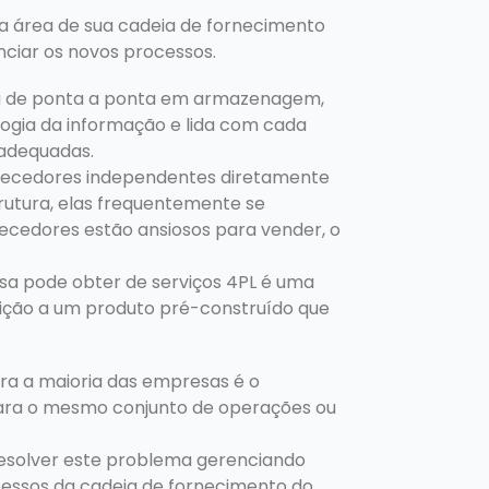
a área de sua cadeia de fornecimento
nciar os novos processos.
cia de ponta a ponta em armazenagem,
logia da informação e lida com cada
 adequadas.
necedores independentes diretamente
trutura, elas frequentemente se
ecedores estão ansiosos para vender, o
sa pode obter de serviços 4PL é uma
ção a um produto pré-construído que
ara a maioria das empresas é o
ra o mesmo conjunto de operações ou
resolver este problema gerenciando
cessos da cadeia de fornecimento do