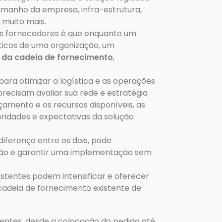
amanho da empresa, infra-estrutura,
 muito mais.
tes fornecedores é que enquanto um
sticos de uma organização, um
l da cadeia de fornecimento
,
 para otimizar a logística e as operações
recisam avaliar sua rede e estratégia
çamento e os recursos disponíveis, as
oridades e expectativas da solução
iferença entre os dois, pode
são e garantir uma implementação sem
istentes podem intensificar e oferecer
 cadeia de fornecimento existente de
entes, desde a colocação do pedido até