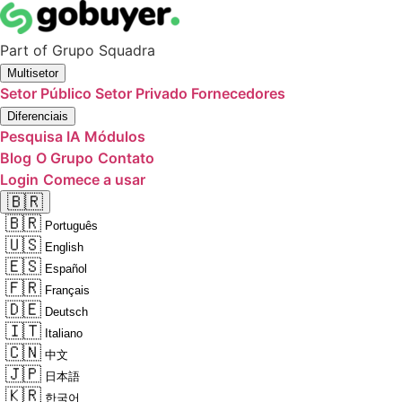
Part of
Grupo Squadra
Multisetor
Setor Público
Setor Privado
Fornecedores
Diferenciais
Pesquisa IA
Módulos
Blog
O Grupo
Contato
Login
Comece a usar
🇧🇷
🇧🇷
Português
🇺🇸
English
🇪🇸
Español
🇫🇷
Français
🇩🇪
Deutsch
🇮🇹
Italiano
🇨🇳
中文
🇯🇵
日本語
🇰🇷
한국어