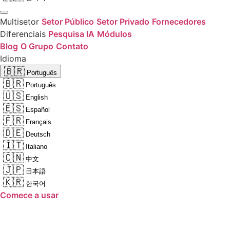
Multisetor
Setor Público
Setor Privado
Fornecedores
Diferenciais
Pesquisa IA
Módulos
Blog
O Grupo
Contato
Idioma
🇧🇷
Português
🇧🇷
Português
🇺🇸
English
🇪🇸
Español
🇫🇷
Français
🇩🇪
Deutsch
🇮🇹
Italiano
🇨🇳
中文
🇯🇵
日本語
🇰🇷
한국어
Comece a usar