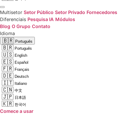
Multisetor
Setor Público
Setor Privado
Fornecedores
Diferenciais
Pesquisa IA
Módulos
Blog
O Grupo
Contato
Idioma
🇧🇷
Português
🇧🇷
Português
🇺🇸
English
🇪🇸
Español
🇫🇷
Français
🇩🇪
Deutsch
🇮🇹
Italiano
🇨🇳
中文
🇯🇵
日本語
🇰🇷
한국어
Comece a usar