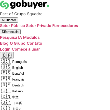
Part of
Grupo Squadra
Multisetor
Setor Público
Setor Privado
Fornecedores
Diferenciais
Pesquisa IA
Módulos
Blog
O Grupo
Contato
Login
Comece a usar
🇧🇷
🇧🇷
Português
🇺🇸
English
🇪🇸
Español
🇫🇷
Français
🇩🇪
Deutsch
🇮🇹
Italiano
🇨🇳
中文
🇯🇵
日本語
🇰🇷
한국어