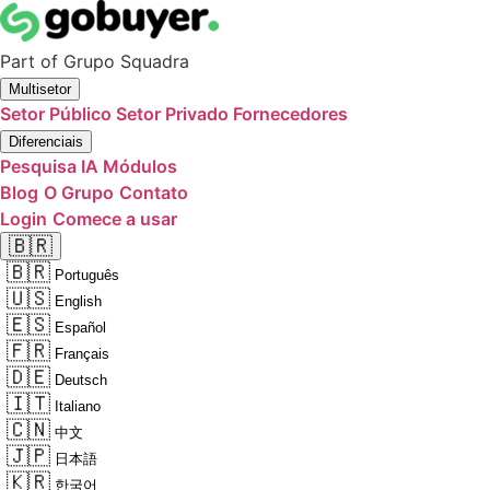
Part of
Grupo Squadra
Multisetor
Setor Público
Setor Privado
Fornecedores
Diferenciais
Pesquisa IA
Módulos
Blog
O Grupo
Contato
Login
Comece a usar
🇧🇷
🇧🇷
Português
🇺🇸
English
🇪🇸
Español
🇫🇷
Français
🇩🇪
Deutsch
🇮🇹
Italiano
🇨🇳
中文
🇯🇵
日本語
🇰🇷
한국어