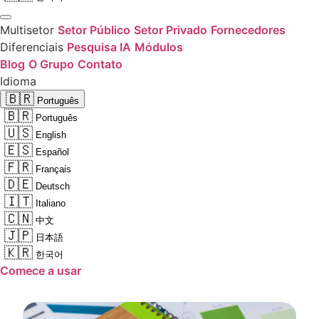
Multisetor
Setor Público
Setor Privado
Fornecedores
Diferenciais
Pesquisa IA
Módulos
Blog
O Grupo
Contato
Idioma
🇧🇷
Português
🇧🇷
Português
🇺🇸
English
🇪🇸
Español
🇫🇷
Français
🇩🇪
Deutsch
🇮🇹
Italiano
🇨🇳
中文
🇯🇵
日本語
🇰🇷
한국어
Comece a usar