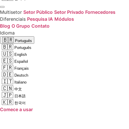
Multisetor
Setor Público
Setor Privado
Fornecedores
Diferenciais
Pesquisa IA
Módulos
Blog
O Grupo
Contato
Idioma
🇧🇷
Português
🇧🇷
Português
🇺🇸
English
🇪🇸
Español
🇫🇷
Français
🇩🇪
Deutsch
🇮🇹
Italiano
🇨🇳
中文
🇯🇵
日本語
🇰🇷
한국어
Comece a usar