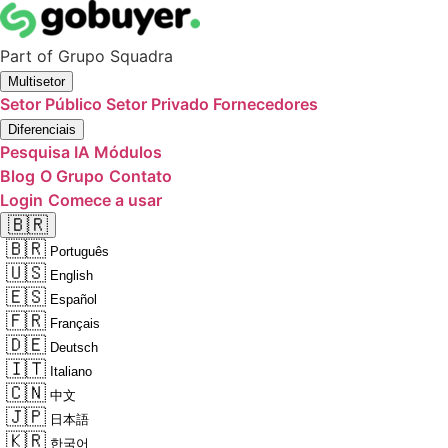
Part of
Grupo Squadra
Multisetor
Setor Público
Setor Privado
Fornecedores
Diferenciais
Pesquisa IA
Módulos
Blog
O Grupo
Contato
Login
Comece a usar
🇧🇷
🇧🇷
Português
🇺🇸
English
🇪🇸
Español
🇫🇷
Français
🇩🇪
Deutsch
🇮🇹
Italiano
🇨🇳
中文
🇯🇵
日本語
🇰🇷
한국어