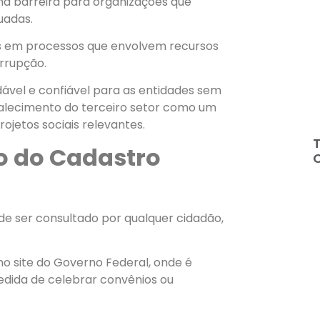
a barreira para organizações que
uadas.
des em processos que envolvem recursos
rrupção.
ável e confiável para as entidades sem
ortalecimento do terceiro setor como um
rojetos sociais relevantes.
T
o do Cadastro
e ser consultado por qualquer cidadão,
no site do Governo Federal, onde é
pedida de celebrar convênios ou