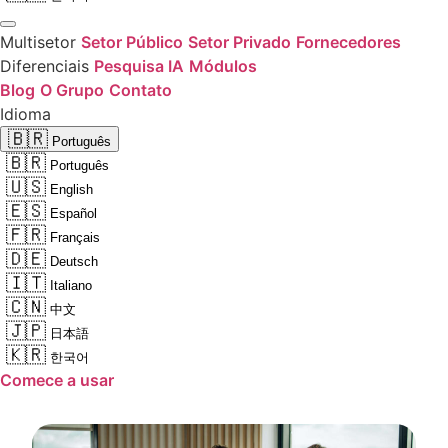
Multisetor
Setor Público
Setor Privado
Fornecedores
Diferenciais
Pesquisa IA
Módulos
Blog
O Grupo
Contato
Idioma
🇧🇷
Português
🇧🇷
Português
🇺🇸
English
🇪🇸
Español
🇫🇷
Français
🇩🇪
Deutsch
🇮🇹
Italiano
🇨🇳
中文
🇯🇵
日本語
🇰🇷
한국어
Comece a usar