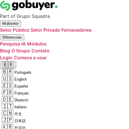
Part of
Grupo Squadra
Multisetor
Setor Público
Setor Privado
Fornecedores
Diferenciais
Pesquisa IA
Módulos
Blog
O Grupo
Contato
Login
Comece a usar
🇧🇷
🇧🇷
Português
🇺🇸
English
🇪🇸
Español
🇫🇷
Français
🇩🇪
Deutsch
🇮🇹
Italiano
🇨🇳
中文
🇯🇵
日本語
🇰🇷
한국어