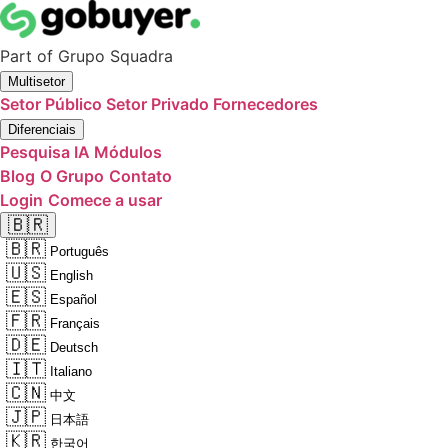
Part of
Grupo Squadra
Multisetor
Setor Público
Setor Privado
Fornecedores
Diferenciais
Pesquisa IA
Módulos
Blog
O Grupo
Contato
Login
Comece a usar
🇧🇷
🇧🇷
Português
🇺🇸
English
🇪🇸
Español
🇫🇷
Français
🇩🇪
Deutsch
🇮🇹
Italiano
🇨🇳
中文
🇯🇵
日本語
🇰🇷
한국어