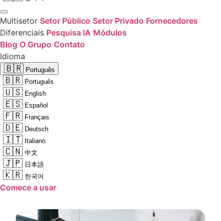
Multisetor
Setor Público
Setor Privado
Fornecedores
Diferenciais
Pesquisa IA
Módulos
Blog
O Grupo
Contato
Idioma
🇧🇷
Português
🇧🇷
Português
🇺🇸
English
🇪🇸
Español
🇫🇷
Français
🇩🇪
Deutsch
🇮🇹
Italiano
🇨🇳
中文
🇯🇵
日本語
🇰🇷
한국어
Comece a usar