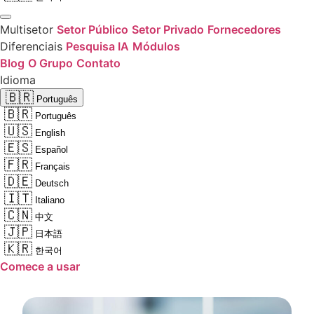
Multisetor
Setor Público
Setor Privado
Fornecedores
Diferenciais
Pesquisa IA
Módulos
Blog
O Grupo
Contato
Idioma
🇧🇷
Português
🇧🇷
Português
🇺🇸
English
🇪🇸
Español
🇫🇷
Français
🇩🇪
Deutsch
🇮🇹
Italiano
🇨🇳
中文
🇯🇵
日本語
🇰🇷
한국어
Comece a usar