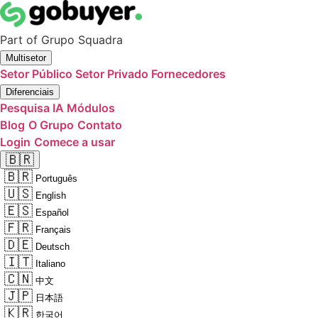
Part of
Grupo Squadra
Multisetor
Setor Público
Setor Privado
Fornecedores
Diferenciais
Pesquisa IA
Módulos
Blog
O Grupo
Contato
Login
Comece a usar
🇧🇷
🇧🇷
Português
🇺🇸
English
🇪🇸
Español
🇫🇷
Français
🇩🇪
Deutsch
🇮🇹
Italiano
🇨🇳
中文
🇯🇵
日本語
🇰🇷
한국어