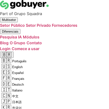
Part of
Grupo Squadra
Multisetor
Setor Público
Setor Privado
Fornecedores
Diferenciais
Pesquisa IA
Módulos
Blog
O Grupo
Contato
Login
Comece a usar
🇧🇷
🇧🇷
Português
🇺🇸
English
🇪🇸
Español
🇫🇷
Français
🇩🇪
Deutsch
🇮🇹
Italiano
🇨🇳
中文
🇯🇵
日本語
🇰🇷
한국어