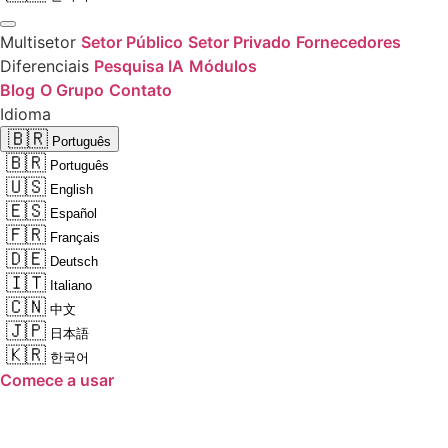
Multisetor
Setor Público
Setor Privado
Fornecedores
Diferenciais
Pesquisa IA
Módulos
Blog
O Grupo
Contato
Idioma
🇧🇷
Português
🇧🇷
Português
🇺🇸
English
🇪🇸
Español
🇫🇷
Français
🇩🇪
Deutsch
🇮🇹
Italiano
🇨🇳
中文
🇯🇵
日本語
🇰🇷
한국어
Comece a usar