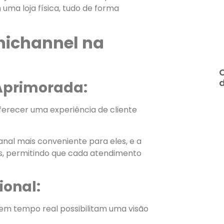
uma loja física, tudo de forma
nichannel na
C
d
 Aprimorada:
recer uma experiência de cliente
anal mais conveniente para eles, e a
s, permitindo que cada atendimento
ional:
 em tempo real possibilitam uma visão