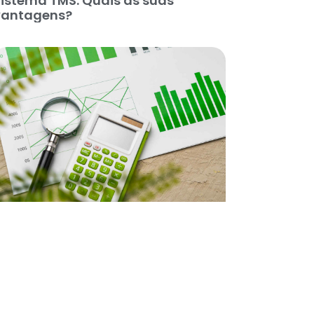
istema TMS: Quais as suas
vantagens?