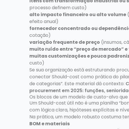
itens com transformação industrial ou s
processo definem custo)
alto impacto financeiro ou alto volume
(
efeito anual)
fornecedor concentrado ou dependênci
cotação)
variação frequente de preço
(insumos, câ
muito ruído entre “preço de mercado” e
muitas customizações e pouca padroni
custo)
Se sua organização está estruturando procu
conectar Should-cost como prática do pila
de categorias”. Este material dá contexto:
C
procurement em 2025: funções, seniorida
Os blocos de um modelo de custo-alvo que
Um Should-cost útil não é uma planilha “bon
com lógica clara, hipóteses explícitas e nív
Na prática, um modelo robusto costuma ter
BOM e materiais