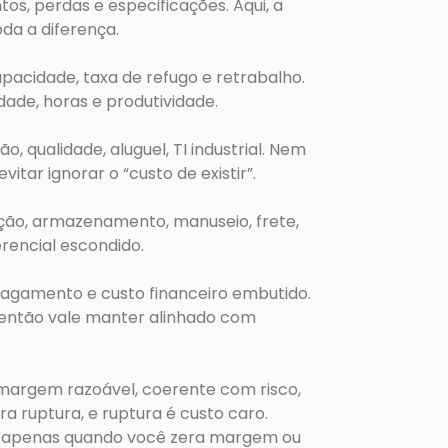
s, perdas e especificações. Aqui, a
da a diferença.
apacidade, taxa de refugo e retrabalho.
idade, horas e produtividade.
, qualidade, aluguel, TI industrial. Nem
itar ignorar o “custo de existir”.
ção, armazenamento, manuseio, frete,
erencial escondido.
pagamento e custo financeiro embutido.
 então vale manter alinhado com
r margem razoável, coerente com risco,
a ruptura, e ruptura é custo caro.
a” apenas quando você zera margem ou