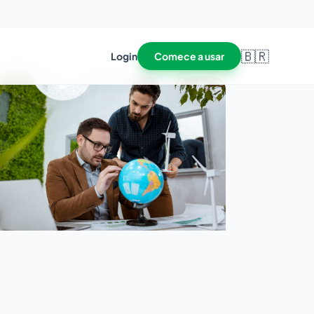
🇧🇷
Login
Comece a usar