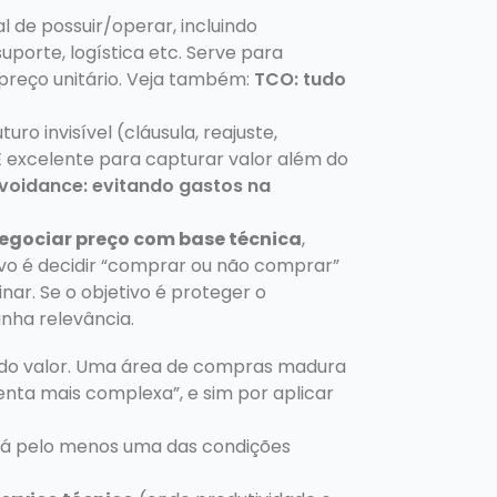
al de possuir/operar, incluindo
porte, logística etc. Serve para
preço unitário. Veja também:
TCO: tudo
uro invisível (cláusula, reajuste,
 É excelente para capturar valor além do
voidance: evitando gastos na
egociar preço com base técnica
,
tivo é decidir “comprar ou não comprar”
r. Se o objetivo é proteger o
nha relevância.
e do valor. Uma área de compras madura
ta mais complexa”, e sim por aplicar
 há pelo menos uma das condições