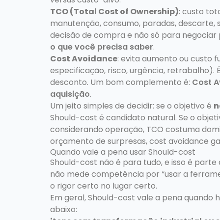
TCO (Total Cost of Ownership)
: custo tot
manutenção, consumo, paradas, descarte, su
decisão de compra e não só para negociar 
o que você precisa saber
.
Cost Avoidance
: evita aumento ou custo fut
especificação, risco, urgência, retrabalho).
desconto. Um bom complemento é:
Cost A
aquisição
.
Um jeito simples de decidir: se o objetivo é
n
Should-cost é candidato natural. Se o obje
considerando operação, TCO costuma domina
orçamento de surpresas, cost avoidance ga
Quando vale a pena usar Should-cost
Should-cost não é para tudo, e isso é part
não mede competência por “usar a ferramen
o rigor certo no lugar certo.
Em geral, Should-cost vale a pena quando
abaixo: