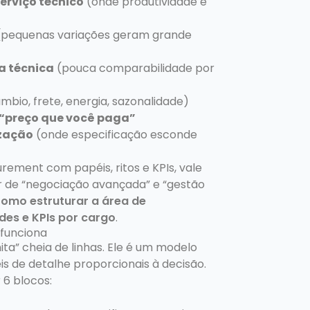
erviço técnico
(onde produtividade e
pequenas variações geram grande
a técnica
(pouca comparabilidade por
mbio, frete, energia, sazonalidade)
 “preço que você paga”
zação
(onde especificação esconde
rement com papéis, ritos e KPIs, vale
r de “negociação avançada” e “gestão
omo estruturar a área de
des e KPIs por cargo
.
 funciona
ita” cheia de linhas. Ele é um modelo
eis de detalhe proporcionais à decisão.
 6 blocos: