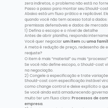
zera indiretos, o problema não está no forn
Passo a passo para montar seu Should-cos
Abaixo está um fluxo prático e replicável. 
quando você não tem acesso total a dados 
premissas defensáveis e dados de mercado
1) Defina o escopo e o nível de detalhe
Antes de abrir planilha, responda intername
Você quer negociar
um item
ou
uma famíl
A meta é redução de preço, redesenho de es
reajuste?
O item é mais “material” ou mais “processo”
Se você não define escopo, o Should-cost vi
na negociação.
2) Congele a especificação e trate varia
Should-cost com especificação instável vir
como change control e deixe explícito o que
Se você ainda está amadurecendo governa
muito ter um fluxo claro:
Processos de com
empresa
.