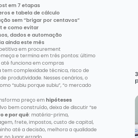
ost em 7 etapas
os e tabela de cálculo
ação sem “brigar por centavos”
t e como evitar
sos, dados e automação
ria ainda este mês
petitiva em procurement
meça e termina em três pontos: último
so até funciona em compras
a tem complexidade técnica, risco de
3
 de produtividade. Nesses cenários, o
p
omo “subiu porque subiu”, “o mercado
ansforma preço em
hipóteses
o bem construído, deixa de discutir “se
o e por quê
: matéria-prima,
em, frete, impostos, custo de capital,
inho até a decisão, melhora a qualidade
r no lugar errado.