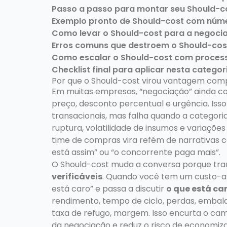
Passo a passo para montar seu Should-c
Exemplo pronto de Should-cost com númer
Como levar o Should-cost para a negoci
Erros comuns que destroem o Should-cos
Como escalar o Should-cost com proces
Checklist final para aplicar nesta catego
Por que o Should-cost virou vantagem com
Em muitas empresas, “negociação” ainda co
preço, desconto percentual e urgência. Is
transacionais, mas falha quando a categori
ruptura, volatilidade de insumos e variações
time de compras vira refém de narrativas c
está assim” ou “o concorrente paga mais”.
O Should-cost muda a conversa porque tr
verificáveis
. Quando você tem um custo-alv
está caro” e passa a discutir
o que está car
rendimento, tempo de ciclo, perdas, embalag
taxa de refugo, margem. Isso encurta o cam
da negociação e reduz o risco de economiza