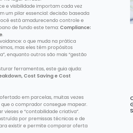
 e visibilidade importam cada vez
 um pilar essencial: decisão baseada
e você está amadurecendo controle e
pano de fundo este tema:
Compliance:
e
.
voidance: o que muda na prática
nimos, mas eles têm propósitos
ia”, enquanto outros são mais “gestão
turar ferramentas, este guia ajuda:
reakdown, Cost Saving e Cost
ofertado em parcelas, muitas vezes
C
G
o que o comprador consegue mapear.
vieses e “contabilidade criativa”.
nstruída por premissas técnicas e de
ara existir e permite comparar oferta