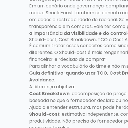
Em um cenário onde governança, compliance
mais, o Should-cost também se conecta com
em dados e rastreabilidade do racional. S
transparência em compras, vale ter como 
a importância da visibilidade e do control
Should-cost, Cost Breakdown, TCO e Cost A
É comum tratar esses conceitos como sinô
diferentes. O Should-cost é mais “engenhar
financeira” e “decisão de compra”.
Para alinhar o vocabulário do time e não mis
Guia definitivo: quando usar TCO, Cost B
Avoidance
.
A diferença objetiva:
Cost Breakdown
: decomposição do preço 
baseada no que o fornecedor declara ou n
Ajuda a entender estrutura, mas pode herdar 
Should-cost
: estimativa independente, co
produtividade. Não precisa do fornecedor p
versus custo-alvo.