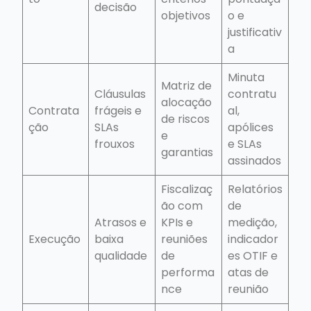
decisão
objetivos
o e
justificativ
a
Minuta
Matriz de
Cláusulas
contratu
alocação
Contrata
frágeis e
al,
de riscos
ção
SLAs
apólices
e
frouxos
e SLAs
garantias
assinados
Fiscalizaç
Relatórios
ão com
de
Atrasos e
KPIs e
medição,
Execução
baixa
reuniões
indicador
qualidade
de
es OTIF e
performa
atas de
nce
reunião