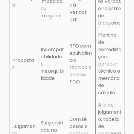
impedido
os válidos
o
s à
ou
e registro
Vendor
irregular
de
List
bloqueios
Planilha
de
RFQ com
Incompar
normaliza
equivalên
abilidade
ção,
Proposta
cia
e
parecer
s
técnica e
inexequibi
técnico e
análise
lidade
memória
TCO
de
cálculo
Ata de
julgament
Comitê,
o, tabela
Subjetivid
Julgamen
pesos e
de
ade na
to
critérios
pontuaçã