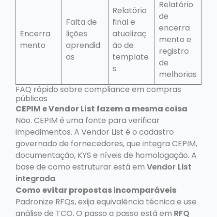
Relatório
Relatório
de
Falta de
final e
encerra
Encerra
lições
atualizaç
mento e
mento
aprendid
ão de
registro
as
template
de
s
melhorias
FAQ rápido sobre compliance em compras
públicas
CEPIM e Vendor List fazem a mesma coisa
Não. CEPIM é uma fonte para verificar
impedimentos. A Vendor List é o cadastro
governado de fornecedores, que integra CEPIM,
documentação, KYS e níveis de homologação. A
base de como estruturar está em
Vendor List
integrada
.
Como evitar propostas incomparáveis
Padronize RFQs, exija equivalência técnica e use
análise de TCO. O passo a passo está em
RFQ