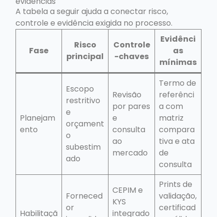
evidências
A tabela a seguir ajuda a conectar risco,
controle e evidência exigida no processo.
Evidênci
Risco
Controle
Fase
as
principal
-chaves
mínimas
Termo de
Escopo
Revisão
referênci
restritivo
por pares
a com
e
Planejam
e
matriz
orçament
ento
consulta
compara
o
ao
tiva e ata
subestim
mercado
de
ado
consulta
Prints de
CEPIM e
Forneced
validação,
KYS
or
certificad
Habilitaçã
integrado