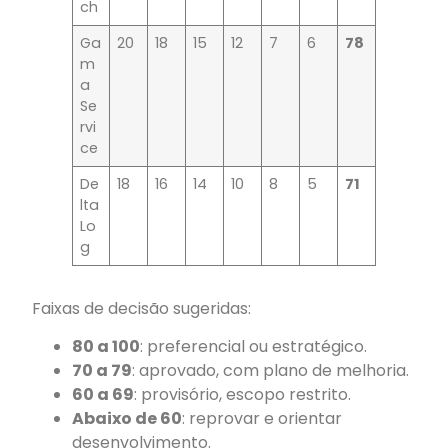
ch
Ga
20
18
15
12
7
6
78
m
a
Se
rvi
ce
De
18
16
14
10
8
5
71
lta
Lo
g
Faixas de decisão sugeridas:
80 a 100
: preferencial ou estratégico.
70 a 79
: aprovado, com plano de melhoria.
60 a 69
: provisório, escopo restrito.
Abaixo de 60
: reprovar e orientar
desenvolvimento.