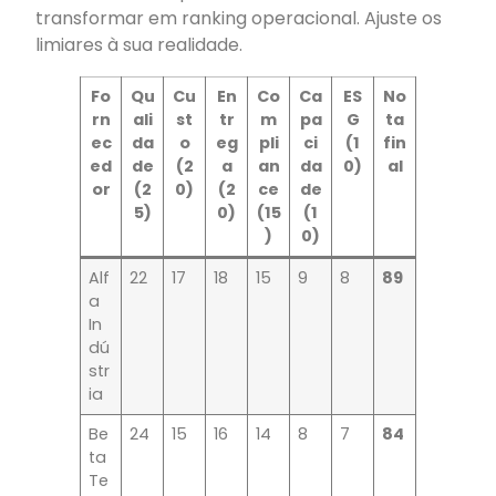
transformar em ranking operacional. Ajuste os
limiares à sua realidade.
Fo
Qu
Cu
En
Co
Ca
ES
No
rn
ali
st
tr
m
pa
G
ta
ec
da
o
eg
pli
ci
(1
fin
ed
de
(2
a
an
da
0)
al
or
(2
0)
(2
ce
de
5)
0)
(15
(1
)
0)
Alf
22
17
18
15
9
8
89
a
In
dú
str
ia
Be
24
15
16
14
8
7
84
ta
Te