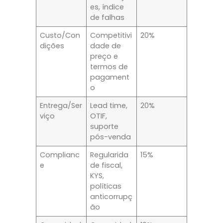
es, índice
de falhas
Custo/Con
Competitivi
20%
dições
dade de
preço e
termos de
pagament
o
Entrega/Ser
Lead time,
20%
viço
OTIF,
suporte
pós-venda
Complianc
Regularida
15%
e
de fiscal,
KYS,
políticas
anticorrupç
ão