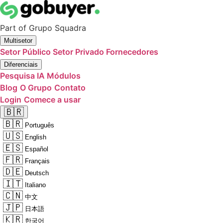
Part of
Grupo Squadra
Multisetor
Setor Público
Setor Privado
Fornecedores
Diferenciais
Pesquisa IA
Módulos
Blog
O Grupo
Contato
Login
Comece a usar
🇧🇷
🇧🇷
Português
🇺🇸
English
🇪🇸
Español
🇫🇷
Français
🇩🇪
Deutsch
🇮🇹
Italiano
🇨🇳
中文
🇯🇵
日本語
🇰🇷
한국어