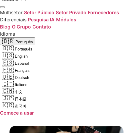
Multisetor
Setor Público
Setor Privado
Fornecedores
Diferenciais
Pesquisa IA
Módulos
Blog
O Grupo
Contato
Idioma
🇧🇷
Português
🇧🇷
Português
🇺🇸
English
🇪🇸
Español
🇫🇷
Français
🇩🇪
Deutsch
🇮🇹
Italiano
🇨🇳
中文
🇯🇵
日本語
🇰🇷
한국어
Comece a usar