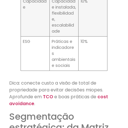
Capacidad
Capacidad
10%
e
e instalada,
flexibilidad
e,
escalabilid
ade
ESG
Práticas e
10%
indicadore
s
ambientais
e sociais
Dica: conecte custo a visão de total de
propriedade para evitar decisões miopes.
Aprofunde em
TCO
e boas práticas de
cost
avoidance
.
Segmentação
estratégica: da Matriz